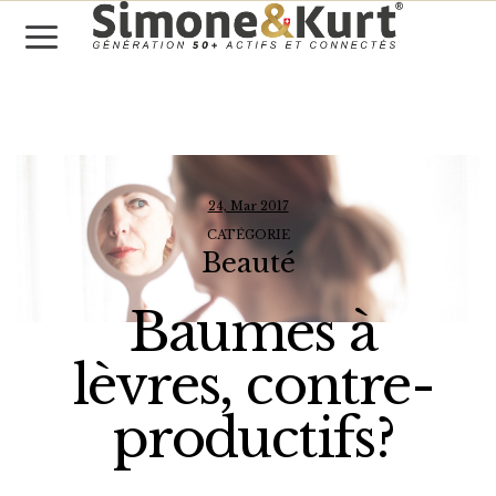
24, Mar 2017
CATÉGORIE
Beauté
Baumes à
lèvres, contre-
productifs?