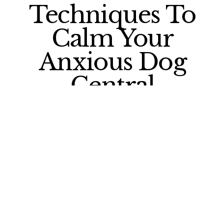
Techniques To
Calm Your
Anxious Dog
Central
California Spca,
Fresno, Ca
Powerline is one particular of the such