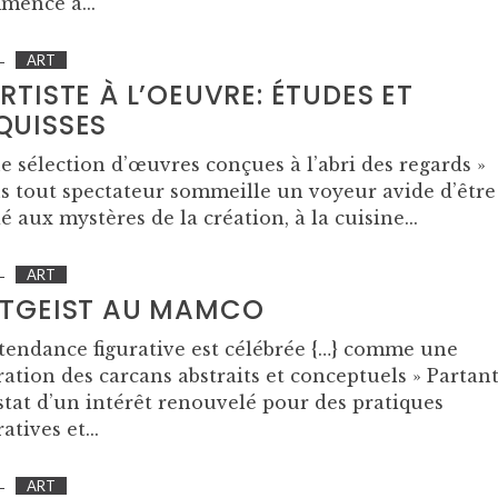
mence à...
ART
ARTISTE À L’OEUVRE: ÉTUDES ET
QUISSES
e sélection d’œuvres conçues à l’abri des regards »
s tout spectateur sommeille un voyeur avide d’être
ié aux mystères de la création, à la cuisine...
ART
ITGEIST AU MAMCO
 tendance figurative est célébrée {…} comme une
ration des carcans abstraits et conceptuels » Partan
tat d’un intérêt renouvelé pour des pratiques
ratives et...
ART