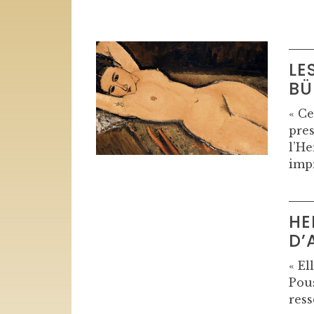
LE
BÜ
« Ce
pres
l’He
impr
HE
D’
« El
Pous
ress