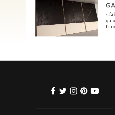
GA
« fa
qu’
l’an