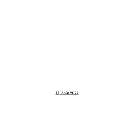
15, Août 2022
CATÉGORIE
Non classifié(e)
aircraft