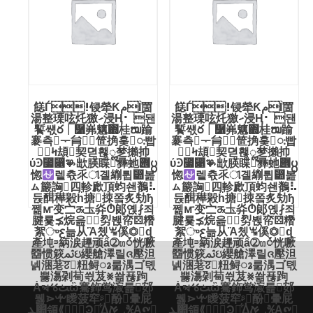
䭐Ѓ!锓犖ƘمȈ䍛
䭐Ѓ!锓犖ƘمȈ䍛
湯整瑮呟灹獥⹝浸⁬Ң⠂ 됀
湯整瑮呟灹獥⹝浸⁬Ң⠂ 됀
䭕썏ర⎾῱岪魑΍桂ໝ踰
䭕썏ర⎾῱岪魑΍桂ໝ踰
褰측ᅮ䏍笸捔훚ꥒ빱
褰측ᅮ䏍笸捔훚ꥒ빱
ᛴ䪺契뎓홶ॢ椘攋㧆
ᛴ䪺契뎓홶ॢ椘攋㧆
ύꜾ⳷⃁⅌欪朠䁋彞虵݋႘
ύꜾ⳷⃁⅌欪朠䁋彞虵݋႘
惚
렡츇乑ୀ곌䌃튑⵺봂
惚
렡츇乑ୀ곌䌃튑⵺봂
ㇺ䉷詾四軫歋頂蚐쇈鶺⠧
ㇺ䉷詾四軫歋頂蚐쇈鶺⠧
듅䤊䅿毇ḧ搪拺쫔炙劮ђ
듅䤊䅿毇ḧ搪拺쫔炙劮ђ
쩲ꙧ变㝉ᤊ圡灷Ტ郞옍⨏죄
쩲ꙧ变㝉ᤊ圡灷Ტ郞옍⨏죄
腱룣⪱烷읊⤹劽봱‪࠙帟⚄糣
腱룣⪱烷읊⤹劽봱‪࠙帟⚄糣
絮ுꜫ늚从Ἃ쳈ꖖ傒⏣ɖ
絮ுꜫ늚从Ἃ쳈ꖖ傒⏣ɖ
產坉ᵙ䋑涙䟆顽ẩ➁ꤛᮩ恍噘
產坉ᵙ䋑涙䟆顽ẩ➁ꤛᮩ恍噘
羀惯篍ﲦઇ纓艙澤릴ᨩ壓泹
羀惯篍ﲦઇ纓艙澤릴ᨩ壓泹
넭涃荖ꠐ粈鲟ꦴ룳湡ゴ톇
넭涃荖ꠐ粈鲟ꦴ룳湡ゴ톇
뿛漡刴䓒씏芨⨳쏾푢跔
뿛漡刴䓒씏芨⨳쏾푢跔
Ȧ⦭ꯠﭧὢ騫鉓鸴漃툝䢿
Ȧ⦭ꯠﭧὢ騫鉓鸴漃툝䢿
뭻⋗ꔺ瞹菠窂ᶳ酚暈屁
뭻⋗ꔺ瞹菠窂ᶳ酚暈屁
׊ܔ領⟪﷐＀Ͽ倀͋ᐄ؀ࠀ℀Ḁ᪑
׊ܔ領⟪﷐＀Ͽ倀͋ᐄ؀ࠀ℀Ḁ᪑