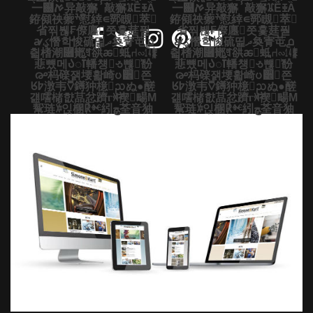
一଀ࠀ异敲獬ⸯ敲獬ꈠȄꀨȀ
一଀ࠀ异敲獬ⸯ敲獬ꈠȄꀨȀ
銌䫛䄃蘌ׯ懟緈∊䣞瞡萃
銌䫛䄃蘌ׯ懟緈∊䣞瞡萃
省찎붾₣傺廛쯧홏莛풛
省찎붾₣傺廛쯧홏莛풛
ꜻؼ憯학悛硫띭ދ奐寈芚൧
ꜻؼ憯학悛硫띭ދ奐寈芚൧
칇榰潮⿖鄼ꆔ谼ꬱ蚳⑁∾㍦ꎰ
칇榰潮⿖鄼ꆔ谼ꬱ蚳⑁∾㍦ꎰ
蕜뻈메Აॉ轓첑ꮌ뺺͗馚
蕜뻈메Აॉ轓첑ꮌ뺺͗馚
൙杩䃯잵㙘홟崎ᨷ੾쯘
൙杩䃯잵㙘홟崎ᨷ੾쯘
ᖉ߈潡⻙⩢䥬狆檍ᨬぬ●醝
ᖉ߈潡⻙⩢䥬狆檍ᨬぬ●醝
걢㘊槠햢䓵忿躋ⲅꄉ褉畼Μ
걢㘊槠햢䓵忿躋ⲅꄉ褉畼Μ
幚琏ꋙ읹㮯℟ⱙ紖ﭻ荃⾳㹨
幚琏ꋙ읹㮯℟ⱙ紖ﭻ荃⾳㹨