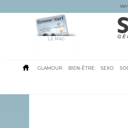
Ven
LE MAG
GLAMOUR
BIEN-ÊTRE
SEXO
SO