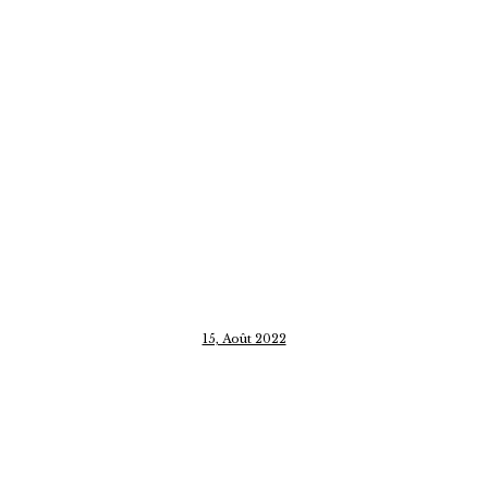
15, Août 2022
CATÉGORIE
Non classifié(e)
exploration