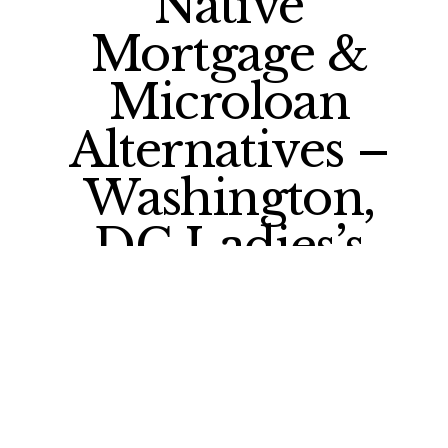
Native
Mortgage &
Microloan
Alternatives –
Washington,
DC Ladies’s
Enterprise
Heart