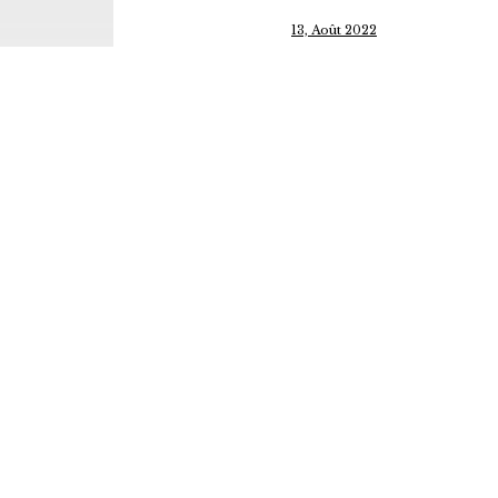
13, Août 2022
re
CATÉGORIE
Non classifié(e)
visit this link