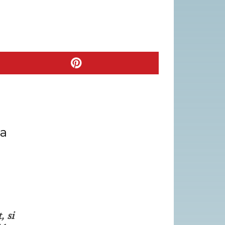
 a
, si