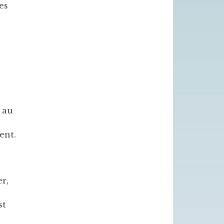
es
 au
ent.
r,
st
à