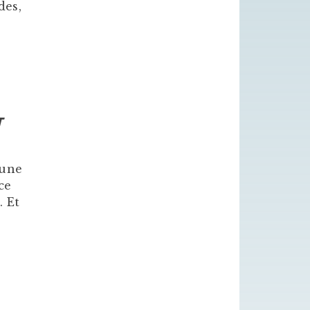
des,
T
 une
ce
. Et