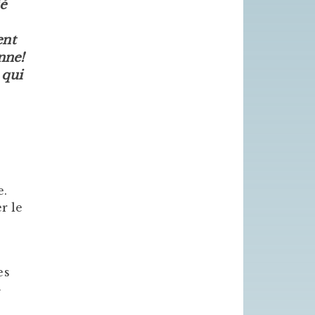
ié
ent
nne!
 qui
e.
r le
es
-